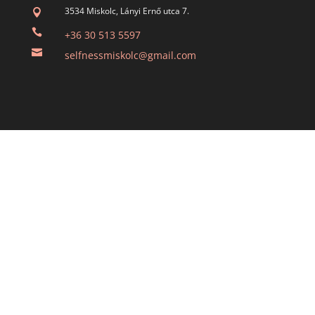
3534 Miskolc, Lányi Ernő utca 7.


+36 30 513 5597

selfnessmiskolc@gmail.com