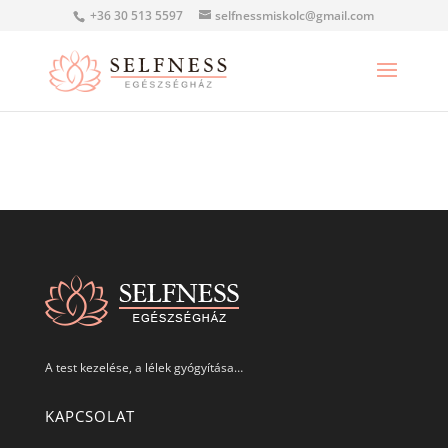
+36 30 513 5597
selfnessmiskolc@gmail.com
A test kezelése, a lélek gyógyítása…
KAPCSOLAT