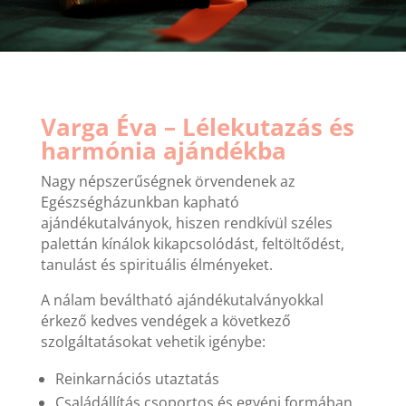
Varga Éva – Lélekutazás és
harmónia ajándékba
Nagy népszerűségnek örvendenek az
Egészségházunkban kapható
ajándékutalványok, hiszen rendkívül széles
palettán kínálok kikapcsolódást, feltöltődést,
tanulást és spirituális élményeket.
A nálam beváltható ajándékutalványokkal
érkező kedves vendégek a következő
szolgáltatásokat vehetik igénybe:
Reinkarnációs utaztatás
Családállítás csoportos és egyéni formában