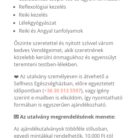
Reflexológiai kezelés
Reiki kezelés
Lélekgyógyászat
Reiki és Angyal tanfolyamok
Őszinte szeretettel és nyitott szívvel várom
kedves Vendégeimet, akik szeretnének
közelebb kerülni önmagukhoz és egyensúlyt
teremteni testben-lélekben.
❤️ Az utalvány személyesen is átvehető a
Selfness Egészségházban, előre egyeztetett
időpontban (
+36 30 513 5597
), vagy igény
szerint e-mailben is elküldöm, így nyomtatható
formában is egyszerűen ajándékozható.
💌 Az utalvány megrendelésének menete:
Az ajándékutalványok többféle stílusban,
egyedi mintákkal rendelhetők, 10.000 Ft-tól