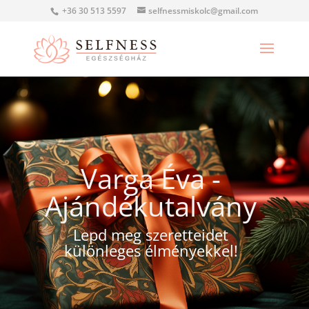
+36 30 513 5597
selfnessmiskolc@gmail.com
Varga Éva -
Ajándékutalvány
Lepd meg szeretteidet
különleges élményekkel!