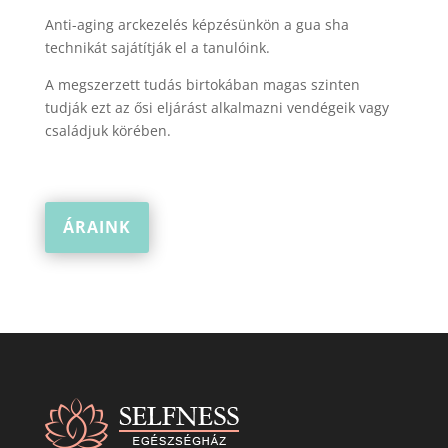
Anti-aging arckezelés képzésünkön a gua sha
technikát sajátítják el a tanulóink.
A megszerzett tudás birtokában magas szinten
tudják ezt az ősi eljárást alkalmazni vendégeik vagy
családjuk körében.
ÁRAINK