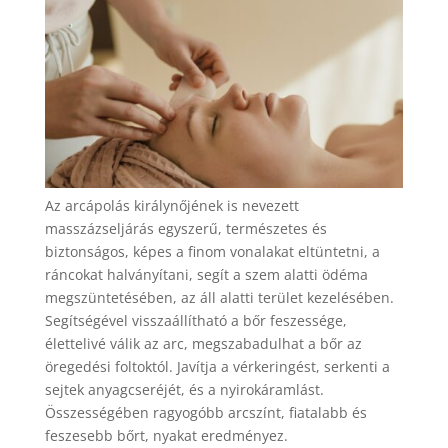
Az
arcápolás királynőjének
is nevezett
masszázseljárás egyszerű, természetes és
biztonságos, képes a finom vonalakat eltüntetni, a
ráncokat halványítani, segít a szem alatti ödéma
megszüntetésében, az áll alatti terület kezelésében.
Segítségével visszaállítható a bőr feszessége,
élettelivé válik az arc, megszabadulhat a bőr az
öregedési foltoktól. Javítja a vérkeringést, serkenti a
sejtek anyagcseréjét, és a nyirokáramlást.
Összességében ragyogóbb arcszínt, fiatalabb és
feszesebb bőrt, nyakat eredményez.