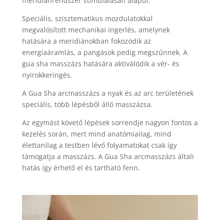
meridiánrendszer stimulálásán alapul.
Speciális, szisztematikus mozdulatokkal
megvalósított mechanikai ingerlés, amelynek
hatására a meridiánokban fokozódik az
energiaáramlás, a pangások pedig megszűnnek. A
gua sha masszázs hatására aktiválódik a vér- és
nyirokkeringés.
A Gua Sha arcmasszázs a nyak és az arc területének
speciális, több lépésből álló masszázsa.
Az egymást követő lépések sorrendje nagyon fontos a
kezelés során, mert mind anatómiailag, mind
élettanilag a testben lévő folyamatokat csak így
támogatja a masszázs. A Gua Sha arcmasszázs általi
hatás így érhető el és tartható fenn.