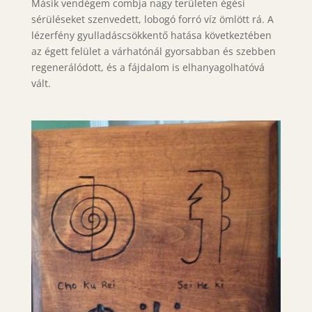
Másik vendégem combja nagy területen égési
sérüléseket szenvedett, lobogó forró víz ömlött rá. A
lézerfény gyulladáscsökkentő hatása következtében
az égett felület a várhatónál gyorsabban és szebben
regenerálódott, és a fájdalom is elhanyagolhatóvá
vált.