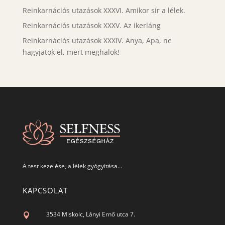
Reinkarnációs utazások XXXVI. Amikor sír a lélek.
Reinkarnációs utazások XXXV. Az ikerláng
Reinkarnációs utazások XXXIV. Anya, Apa, ne
hagyjatok el, mert meghalok!
A test kezelése, a lélek gyógyítása…
KAPCSOLAT
3534 Miskolc, Lányi Ernő utca 7.
