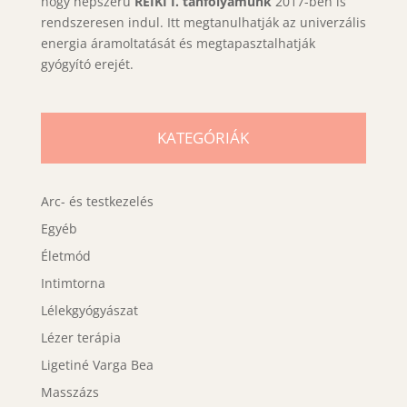
hogy népszerű
REIKI I. tanfolyamunk
2017-ben is
rendszeresen indul. Itt megtanulhatják az univerzális
energia áramoltatását és megtapasztalhatják
gyógyító erejét.
KATEGÓRIÁK
Arc- és testkezelés
Egyéb
Életmód
Intimtorna
Lélekgyógyászat
Lézer terápia
Ligetiné Varga Bea
Masszázs