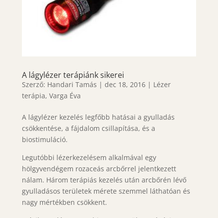
A lágylézer terápiánk sikerei
Szerző:
Handari Tamás
|
dec 18, 2016
|
Lézer
terápia
,
Varga Éva
A lágylézer kezelés legfőbb hatásai a gyulladás
csökkentése, a fájdalom csillapítása, és a
biostimuláció.
Legutóbbi lézerkezelésem alkalmával egy
hölgyvendégem rozaceás arcbőrrel jelentkezett
nálam. Három terápiás kezelés után arcbőrén lévő
gyulladásos területek mérete szemmel láthatóan és
nagy mértékben csökkent.