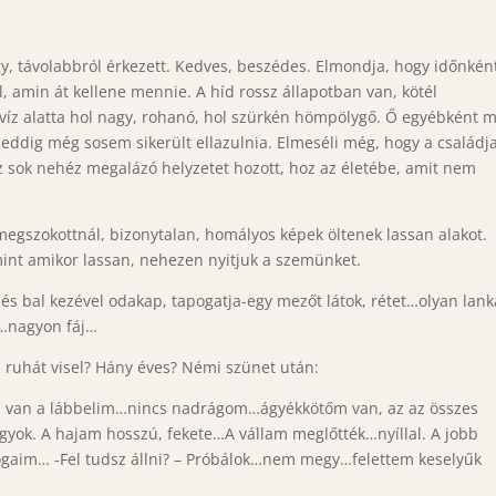
 távolabbról érkezett. Kedves, beszédes. Elmondja, hogy időnként
, amin át kellene mennie. A híd rossz állapotban van, kötél
 víz alatta hol nagy, rohanó, hol szürkén hömpölygő. Ő egyébként 
e eddig még sosem sikerült ellazulnia. Elmeséli még, hogy a családj
ez sok nehéz megalázó helyzetet hozott, hoz az életébe, amit nem
megszokottnál, bizonytalan, homályos képek öltenek lassan alakot.
mint amikor lassan, nehezen nyitjuk a szemünket.
s bal kezével odakap, tapogatja-egy mezőt látok, rétet…olyan lank
n…nagyon fáj…
, ruhát visel? Hány éves? Némi szünet után:
l van a lábbelim…nincs nadrágom…ágyékkötőm van, az az összes
ok. A hajam hosszú, fekete…A vállam meglőtték…nyíllal. A jobb
ogaim… -Fel tudsz állni? – Próbálok…nem megy…felettem keselyűk