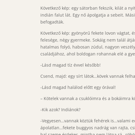
Következő kép: egy sátorban fekszik, kilát a ny
indián falut lát. Egy nő ápolgatja a sebeit. Má
befogadták.
Következő kép: gyönyörű fekete lovon vágtat, és 
felesége, négy gyermeke. Sokáig nem talál átjár
hatalmas folyó, habosan zúdul, nagyon veszélye
családjához, ahol boldogan rohannak elé a gyer
-Lásd magad tíz évvel később!
Csend, majd: egy sírt látok…kövek vannak felh
-Lásd magad halálod előtt egy órával!
– Kötelek vannak a csuklóimra és a bokáimra k
-Kik azok? Indiánok?
-Vegyesen…vannak köztük fehérek is…valami ec
ápolatlan…fekete buggyos nadrág van rajta, cs
bal szeme érdekes, mintha nem látna rá…röhög