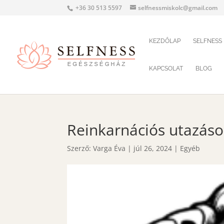
+36 30 513 5597
selfnessmiskolc@gmail.com
KEZDŐLAP
SELFNESS
KAPCSOLAT
BLOG
Reinkarnációs utazások
Szerző:
Varga Éva
|
júl 26, 2024
|
Egyéb