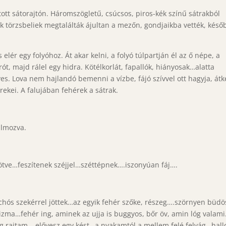
itott sátorajtón. Háromszögletű, csúcsos, piros-kék színű sátrakból
sik törzsbeliek megtalálták ájultan a mezőn, gondjaikba vették, késő
elér egy folyóhoz. Át akar kelni, a folyó túlpartján él az ő népe, a
ót, majd rálel egy hidra. Kötélkorlát, fapallók, hiányosak…alatta
s. Lova nem hajlandó bemenni a vízbe, fájó szívvel ott hagyja, átk
ekei. A falujában fehérek a sátrak.
almozva.
ötve…feszítenek széjjel…széttépnek….iszonyúan fáj….
hós szekérrel jöttek…az egyik fehér szőke, részeg….szörnyen büdö
izma…fehér ing, aminek az ujja is buggyos, bőr öv, amin lóg valam
 rajtam….elővesz egy kést…a nyakamtól a mellem felé felvág…hal