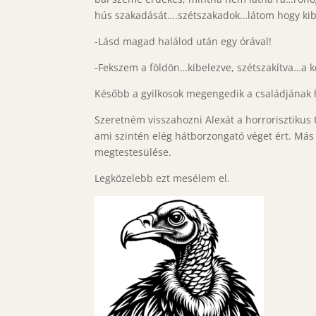
hús szakadását….szétszakadok…látom hogy ki
-Lásd magad halálod után egy órával!
-Fekszem a földön…kibelezve, szétszakítva…a 
Később a gyilkosok megengedik a családjának h
Szeretném visszahozni Alexát a horrorisztikus
ami szintén elég hátborzongató véget ért. Más
megtestesülése.
Legközelebb ezt mesélem el.