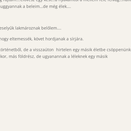
buggyannak a beleim…de még élek….
keselyűk lakmároznak belőlem….
ogy eltemessék, követ hordjanak a sírjára.
 történetből, de a visszaúton hirtelen egy másik életbe csöppenünk
 kor, más földrész, de ugyanannak a léleknek egy másik