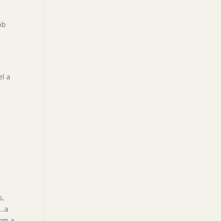
bb
el a
s,
i…a
lom a