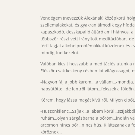
Vendégem (nevezzük Alexának) középkorú hölgy,
szellemalakokat, és gyakran álmodik egy híddal
kapaszkodó, deszkapalló átjáró ami hiányos, a
többször részt vett irányított meditációban, d
férfi tagjai alkoholproblémákkal küzdenek és 
mindig tud kezelni.
Valóban kicsit hosszabb a meditációs utunk a 
Először csak keskeny résben lát világosságot, 
-Nagyon fáj a jobb karom….a vállam…-mondja, é
napsütötte…de lentről látom…fekszek a földö
Kérem, hogy lássa magát kívülről. Milyen cipőt
-Huszonkilenc…Szíjak…a lábam körül…szíjakbó
ruhám…olyan sárgásbarna a bőröm…indián vagy
arcomon nincs bőr…nincs hús. Kilátszanak a f
köröznek…