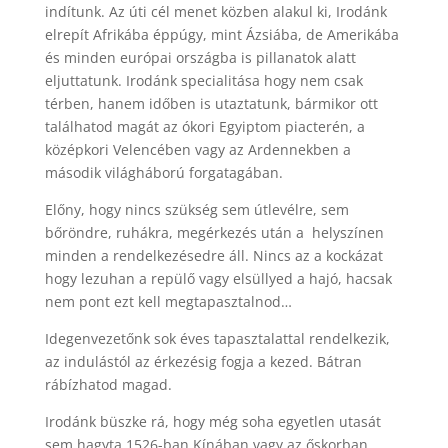
indítunk. Az úti cél menet közben alakul ki, Irodánk
elrepít Afrikába éppúgy, mint Ázsiába, de Amerikába
és minden európai országba is pillanatok alatt
eljuttatunk. Irodánk specialitása hogy nem csak
térben, hanem időben is utaztatunk, bármikor ott
találhatod magát az ókori Egyiptom piacterén, a
középkori Velencében vagy az Ardennekben a
második világháború forgatagában.
Előny, hogy nincs szükség sem útlevélre, sem
bőröndre, ruhákra, megérkezés után a helyszínen
minden a rendelkezésedre áll. Nincs az a kockázat
hogy lezuhan a repülő vagy elsüllyed a hajó, hacsak
nem pont ezt kell megtapasztalnod…
Idegenvezetőnk sok éves tapasztalattal rendelkezik,
az indulástól az érkezésig fogja a kezed. Bátran
rábízhatod magad.
Irodánk büszke rá, hogy még soha egyetlen utasát
sem hagyta 1526-ban Kínában vagy az őskorban