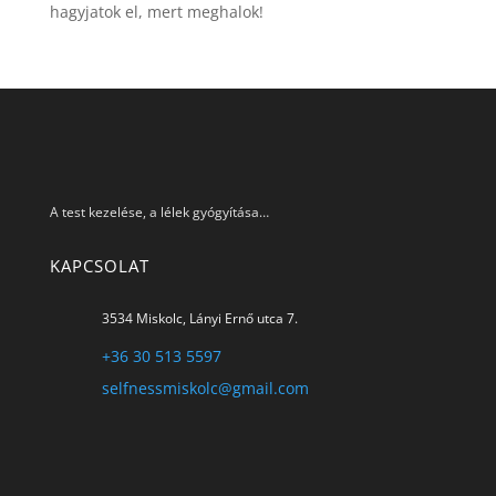
hagyjatok el, mert meghalok!
A test kezelése, a lélek gyógyítása…
KAPCSOLAT
3534 Miskolc, Lányi Ernő utca 7.
+36 30 513 5597
selfnessmiskolc@gmail.com