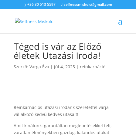
+36 30 513 5597
selfnessmiskolc@gmail.com
Téged is vár az Előző
életek Utazási Iroda!
Szerző:
Varga Éva
|
júl 4, 2025
|
reinkarnáció
Reinkarnációs utazási irodánk szeretettel várja
vállalkozó kedvű kedves utasait!
Amit kínálunk: garantáltan meglepetésekkel teli,
váratlan élményekben gazdag, kalandos utakat