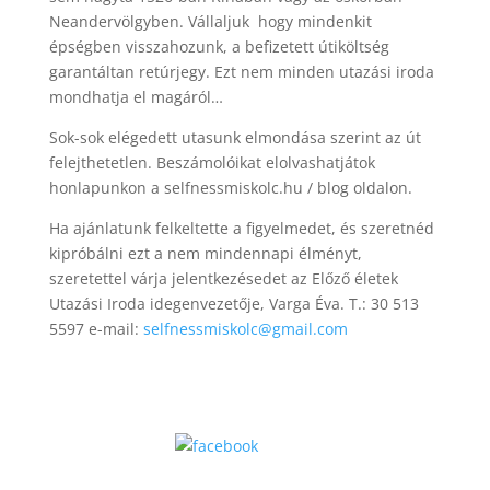
Neandervölgyben. Vállaljuk hogy mindenkit
épségben visszahozunk, a befizetett útiköltség
garantáltan retúrjegy. Ezt nem minden utazási iroda
mondhatja el magáról…
Sok-sok elégedett utasunk elmondása szerint az út
felejthetetlen. Beszámolóikat elolvashatjátok
honlapunkon a selfnessmiskolc.hu / blog oldalon.
Ha ajánlatunk felkeltette a figyelmedet, és szeretnéd
kipróbálni ezt a nem mindennapi élményt,
szeretettel várja jelentkezésedet az Előző életek
Utazási Iroda idegenvezetője, Varga Éva. T.: 30 513
5597 e-mail:
selfnessmiskolc@gmail.com
Facebook
megosztás