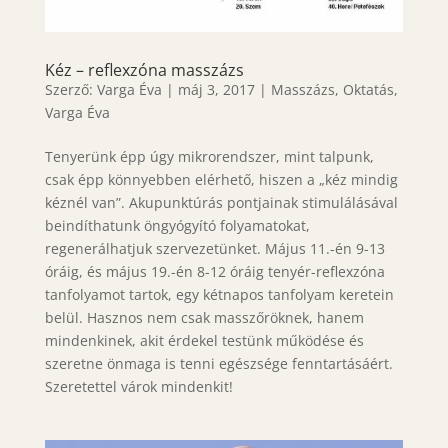
Kéz – reflexzóna masszázs
Szerző:
Varga Éva
|
máj 3, 2017
|
Masszázs
,
Oktatás
,
Varga Éva
Tenyerünk épp úgy mikrorendszer, mint talpunk,
csak épp könnyebben elérhető, hiszen a „kéz mindig
kéznél van”. Akupunktúrás pontjainak stimulálásával
beindíthatunk öngyógyító folyamatokat,
regenerálhatjuk szervezetünket. Május 11.-én 9-13
óráig, és május 19.-én 8-12 óráig tenyér-reflexzóna
tanfolyamot tartok, egy kétnapos tanfolyam keretein
belül. Hasznos nem csak masszőröknek, hanem
mindenkinek, akit érdekel testünk működése és
szeretne önmaga is tenni egészsége fenntartásáért.
Szeretettel várok mindenkit!