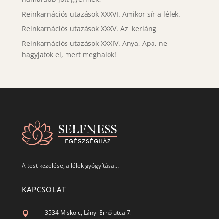
Reinkarnációs utazások XXXVI. Amikor sír a lélek.
Reinkarnációs utazások XXXV. Az ikerláng
Reinkarnációs utazások XXXIV. Anya, Apa, ne
hagyjatok el, mert meghalok!
A test kezelése, a lélek gyógyítása…
KAPCSOLAT
3534 Miskolc, Lányi Ernő utca 7.
