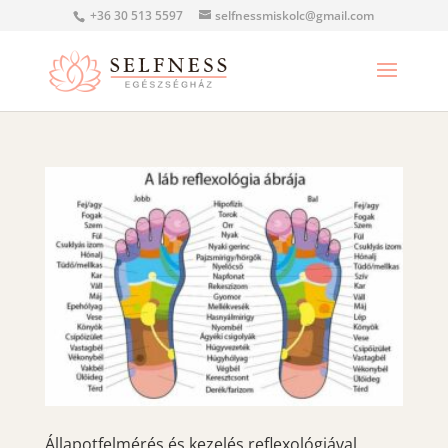
+36 30 513 5597
selfnessmiskolc@gmail.com
Állapotfelmérés és kezelés reflexológiával