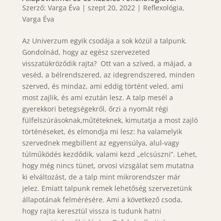
Szerző:
Varga Éva
|
szept 20, 2022
|
Reflexológia
,
Varga Éva
Az Univerzum egyik csodája a sok közül a talpunk.
Gondolnád, hogy az egész szervezeted
visszatükröződik rajta? Ott van a szíved, a májad, a
veséd, a bélrendszered, az idegrendszered, minden
szerved, és mindaz, ami eddig történt veled, ami
most zajlik, és ami ezután lesz. A talp mesél a
gyerekkori betegségekről, őrzi a nyomát régi
fülfelszúrásoknak,műtéteknek, kimutatja a most zajló
történéseket, és elmondja mi lesz: ha valamelyik
szervednek megbillent az egyensúlya, alul-vagy
túlműködés kezdődik, valami kezd „elcsúszni”. Lehet,
hogy még nincs tünet, orvosi vizsgálat sem mutatna
ki elváltozást, de a talp mint mikrorendszer már
jelez. Emiatt talpunk remek lehetőség szervezetünk
állapotának felmérésére. Ami a következő csoda,
hogy rajta keresztül vissza is tudunk hatni