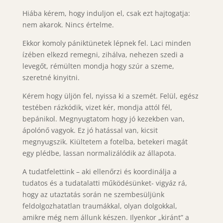
Hiába kérem, hogy induljon el, csak ezt hajtogatja:
nem akarok. Nincs értelme.
Ekkor komoly pániktünetek lépnek fel. Laci minden
ízében elkezd remegni, zihálva, nehezen szedi a
levegőt, rémülten mondja hogy szúr a szeme,
szeretné kinyitni.
Kérem hogy üljön fel, nyissa ki a szemét. Felül, egész
testében rázkódik, vizet kér, mondja attól fél,
bepánikol. Megnyugtatom hogy jó kezekben van,
ápolónő vagyok. Ez jó hatással van, kicsit
megnyugszik. Kiültetem a fotelba, betekeri magát
egy plédbe, lassan normalizálódik az állapota.
A tudatfelettink – aki ellenőrzi és koordinálja a
tudatos és a tudatalatti működésünket- vigyáz rá,
hogy az utaztatás során ne szembesüljünk
feldolgozhatatlan traumákkal, olyan dolgokkal,
amikre még nem állunk készen. Ilyenkor „kiránt” a