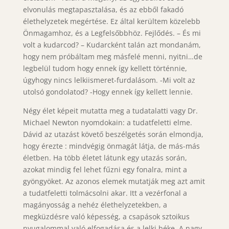
elvonulás megtapasztalása, és az ebből fakadó
élethelyzetek megértése. Ez által kerültem közelebb
Önmagamhoz, és a Legfelsőbbhöz. Fejlődés. – És mi
volt a kudarcod? – Kudarcként talán azt mondanám,
hogy nem próbáltam meg másfelé menni, nyitni…de
legbelül tudom hogy ennek így kellett történnie,
úgyhogy nincs lelkiismeret-furdalásom. -Mi volt az
utolsó gondolatod? -Hogy ennek így kellett lennie.
Négy élet képeit mutatta meg a tudatalatti vagy Dr.
Michael Newton nyomdokain: a tudatfeletti elme.
Dávid az utazást követő beszélgetés során elmondja,
hogy érezte : mindvégig önmagát látja, de más-más
életben. Ha több életet látunk egy utazás során,
azokat mindig fel lehet fűzni egy fonalra, mint a
gyöngyöket. Az azonos elemek mutatják meg azt amit
a tudatfeletti tolmácsolni akar. Itt a vezérfonal a
magányosság a nehéz élethelyzetekben, a
megküzdésre való képesség, a csapások sztoikus
nyugalommal való elfogadása és a lelki béke. A nagy