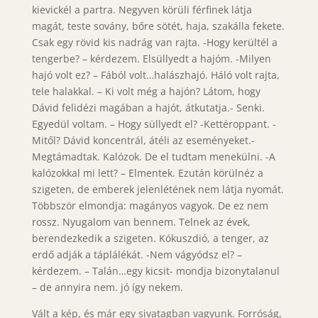
kievickél a partra. Negyven körüli férfinek látja
magát, teste sovány, bőre sötét, haja, szakálla fekete.
Csak egy rövid kis nadrág van rajta. -Hogy kerültél a
tengerbe? – kérdezem. Elsüllyedt a hajóm. -Milyen
hajó volt ez? – Fából volt…halászhajó. Háló volt rajta,
tele halakkal. – Ki volt még a hajón? Látom, hogy
Dávid felidézi magában a hajót, átkutatja.- Senki.
Egyedül voltam. – Hogy süllyedt el? -Kettéroppant. -
Mitől? Dávid koncentrál, átéli az eseményeket.-
Megtámadtak. Kalózok. De el tudtam menekülni. -A
kalózokkal mi lett? – Elmentek. Ezután körülnéz a
szigeten, de emberek jelenlétének nem látja nyomát.
Többször elmondja: magányos vagyok. De ez nem
rossz. Nyugalom van bennem. Telnek az évek,
berendezkedik a szigeten. Kókuszdió, a tenger, az
erdő adják a táplálékát. -Nem vágyódsz el? –
kérdezem. – Talán…egy kicsit- mondja bizonytalanul
– de annyira nem. jó így nekem.
Vált a kép, és már egy sivatagban vagyunk. Forróság,