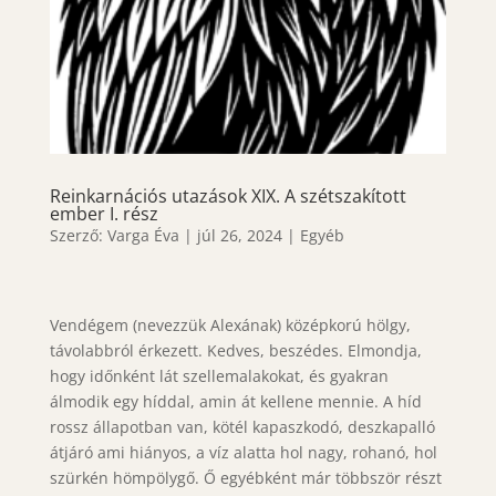
Reinkarnációs utazások XIX. A szétszakított
ember I. rész
Szerző:
Varga Éva
|
júl 26, 2024
|
Egyéb
Vendégem (nevezzük Alexának) középkorú hölgy,
távolabbról érkezett. Kedves, beszédes. Elmondja,
hogy időnként lát szellemalakokat, és gyakran
álmodik egy híddal, amin át kellene mennie. A híd
rossz állapotban van, kötél kapaszkodó, deszkapalló
átjáró ami hiányos, a víz alatta hol nagy, rohanó, hol
szürkén hömpölygő. Ő egyébként már többször részt