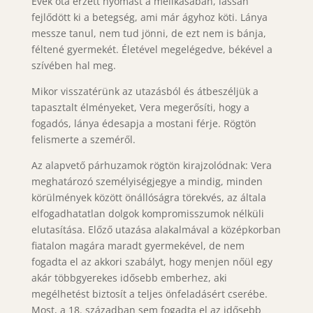
Évek óta érzett nyomást a mellkasában, lassan
fejlődött ki a betegség, ami már ágyhoz köti. Lánya
messze tanul, nem tud jönni, de ezt nem is bánja,
féltené gyermekét. Életével megelégedve, békével a
szívében hal meg.
Mikor visszatérünk az utazásból és átbeszéljük a
tapasztalt élményeket, Vera megerősíti, hogy a
fogadós, lánya édesapja a mostani férje. Rögtön
felismerte a szeméről.
Az alapvető párhuzamok rögtön kirajzolódnak: Vera
meghatározó személyiségjegye a mindig, minden
körülmények között önállóságra törekvés, az általa
elfogadhatatlan dolgok kompromisszumok nélküli
elutasítása. Előző utazása alakalmával a középkorban
fiatalon magára maradt gyermekével, de nem
fogadta el az akkori szabályt, hogy menjen nőül egy
akár többgyerekes idősebb emberhez, aki
megélhetést biztosít a teljes önfeladásért cserébe.
Most, a 18. században sem fogadta el az idősebb