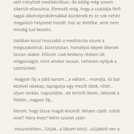
vett irányított meditációban, de eddig még sosem
sikerült ellazulnia. Elmeséli még, hogy a családja férfi
tagjai alkoholproblémákkal küzdenek és ez sok nehéz
megalázó helyzetet hozott, hoz az életébe, amit nem
mindig tud kezelni.
Valóban kicsit hosszabb a meditációs utunk a
megszokottnál, bizonytalan, homályos képek öltenek
lassan alakot. Először csak keskeny résben lát
világosságot, mint amikor lassan, nehezen nyitjuk a
szemünket.
-Nagyon fáj a jobb karom….a vállam…-mondja, és bal
kezével odakap, tapogatja-egy mezőt látok, rétet…
olyan lankás, napsütötte…de lentről látom…fekszek a
földön…nagyon fáj…
Kérem, hogy lássa magát kívülről. Milyen cipőt, ruhát
visel? Hány éves? Némi szünet után:
-Huszonkilenc…Szíjak…a lábam körül…szíjakból van a