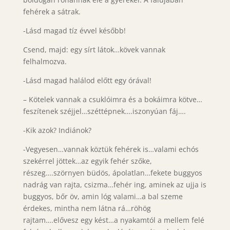
fehérek a sátrak.
-Lásd magad tíz évvel később!
Csend, majd: egy sírt látok…kövek vannak
felhalmozva.
-Lásd magad halálod előtt egy órával!
– Kötelek vannak a csuklóimra és a bokáimra kötve…
feszítenek széjjel…széttépnek….iszonyúan fáj….
-Kik azok? Indiánok?
-Vegyesen…vannak köztük fehérek is…valami echós
szekérrel jöttek…az egyik fehér szőke,
részeg….szörnyen büdös, ápolatlan…fekete buggyos
nadrág van rajta, csizma…fehér ing, aminek az ujja is
buggyos, bőr öv, amin lóg valami…a bal szeme
érdekes, mintha nem látna rá…röhög
rajtam….elővesz egy kést…a nyakamtól a mellem felé