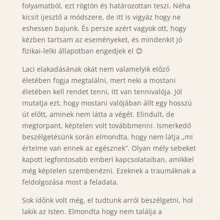
folyamatból, ezt rögtön és határozottan teszi. Néha
kicsit ijesztő a módszere, de itt is vigyáz hogy ne
eshessen bajunk. És persze azért vagyok ott, hogy
kézben tartsam az eseményeket, és mindenkit jó
fizikai-lelki állapotban engedjek el 😊
Laci elakadásának okát nem valamelyik előző
életében fogja megtalálni, mert neki a mostani
életében kell rendet tenni, itt van tennivalója. Jól
mutatja ezt, hogy mostani valójában állt egy hosszú
út előtt, aminek nem látta a végét. Elindult, de
megtorpant, képtelen volt továbbmenni. Ismerkedő
beszélgetésünk során elmondta, hogy nem látja „mi
értelme van ennek az egésznek”. Olyan mély sebeket
kapott legfontosabb emberi kapcsolataiban, amikkel
még képtelen szembenézni. Ezeknek a traumáknak a
feldolgozása most a feladata.
Sok időnk volt még, el tudtunk arról beszélgetni, hol
lakik az Isten. Elmondta hogy nem találja a