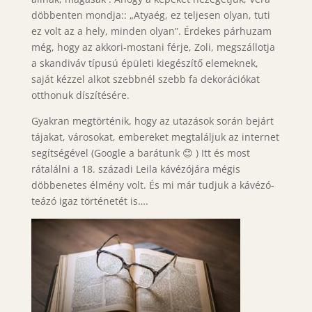
döbbenten mondja:: „Atyaég, ez teljesen olyan, tuti
ez volt az a hely, minden olyan”. Érdekes párhuzam
még, hogy az akkori-mostani férje, Zoli, megszállotja
a skandiváv típusú épületi kiegészítő elemeknek,
saját kézzel alkot szebbnél szebb fa dekorációkat
otthonuk díszítésére.
Gyakran megtörténik, hogy az utazások során bejárt
tájakat, városokat, embereket megtaláljuk az internet
segítségével (Google a barátunk 😊 ) Itt és most
rátalálni a 18. századi Leila kávézójára mégis
döbbenetes élmény volt. És mi már tudjuk a kávézó-
teázó igaz történetét is….