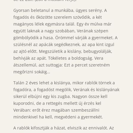
Gyorsan beletanul a munkába, ügyes serény. A
fogadós és őközötte szerelem szövődik, a két
magányos lélek egymásra talál. Egy év múlva már
együtt laknak a nagy szobában, Verának szépen
gömbölyödik a hasa. Örömmel várják a gyermeket. A
szülésnél az apácák segédkeznek, az apa kint izgul
az ajtó előtt. Megszületik a kislány, bebugyolálják,
behívják az apát. Tökéletes a boldogság. Vera
átszellemül, azt suttogja: Ezt a percet szeretném
megőrizni sokáig…
Talán 2 éves lehet a kislánya, mikor rablók törnek a
fogadóra, a fogadóst megölik, Verának és kislányának
sikerül elbújni egy kis zugba. Nagyon össze kell
kuporodni, de a rettegés mellett új érzés kel
Verában: erőt érez magában szembeszállni
mindenkivel ha kell, megvédeni a gyermekét.
A rablók kifosztják a házat, elviszik az ennivalót. Az