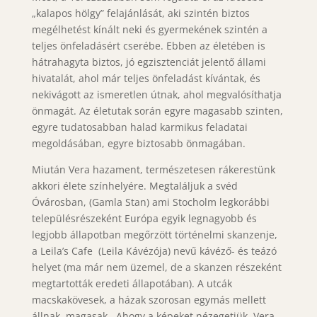
„kalapos hölgy” felajánlását, aki szintén biztos
megélhetést kínált neki és gyermekének szintén a
teljes önfeladásért cserébe. Ebben az életében is
hátrahagyta biztos, jó egzisztenciát jelentő állami
hivatalát, ahol már teljes önfeladást kívántak, és
nekivágott az ismeretlen útnak, ahol megvalósíthatja
önmagát. Az életutak során egyre magasabb szinten,
egyre tudatosabban halad karmikus feladatai
megoldásában, egyre biztosabb önmagában.
Miután Vera hazament, természetesen rákerestünk
akkori élete színhelyére. Megtaláljuk a svéd
Óvárosban, (Gamla Stan) ami Stocholm legkorábbi
településrészeként Európa egyik legnagyobb és
legjobb állapotban megőrzött történelmi skanzenje,
a Leila’s Cafe (Leila Kávézója) nevű kávéző- és teázó
helyet (ma már nem üzemel, de a skanzen részeként
megtartották eredeti állapotában). A utcák
macskakövesek, a házak szorosan egymás mellett
állnak, magasak . Ahogy a képeket nézegetjük, Vera