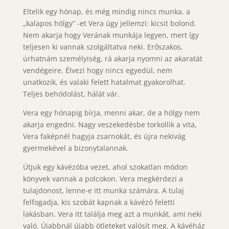
Eltelik egy hónap, és még mindig nincs munka. a
„kalapos hölgy” -et Vera úgy jellemzi: kicsit bolond.
Nem akarja hogy Verának munkája legyen, mert így
teljesen ki vannak szolgáltatva neki. Erőszakos,
úrhatnám személyiség, rá akarja nyomni az akaratát
vendégeire. Élvezi hogy nincs egyedül, nem
unatkozik, és valaki felett hatalmat gyakorolhat.
Teljes behódolást, hálát vár.
Vera egy hónapig bírja, menni akar, de a hölgy nem
akarja engedni. Nagy veszekedésbe torkollik a vita,
Vera faképnél hagyja zsarnokát, és újra nekivág
gyermekével a bizonytalannak.
Útjuk egy kávézóba vezet, ahol szokatlan módon
könyvek vannak a polcokon. Vera megkérdezi a
tulajdonost, lenne-e itt munka számára. A tulaj
felfogadja, kis szobát kapnak a kávézó feletti
lakásban. Vera itt találja meg azt a munkát, ami neki
való. Újabbnál újabb ötleteket valósít meg. A kávéház