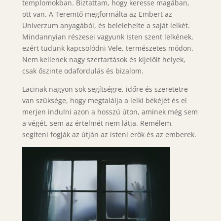
templomokban. Biztattam, hogy keresse magában,
ott van. A Teremtő megformálta az Embert az
Univerzum anyagából, és belelehelte a saját lelkét.
Mindannyian részesei vagyunk Isten szent lelkének,
ezért tudunk kapcsolódni Vele, természetes módon.
Nem kellenek nagy szertartások és kijelölt helyek,
csak őszinte odafordulás és bizalom.
Lacinak nagyon sok segítségre, időre és szeretetre
van szüksége, hogy megtalálja a lelki békéjét és el
merjen indulni azon a hosszú úton, aminek még sem
a végét, sem az értelmét nem látja. Remélem,
segíteni fogják az útján az isteni erők és az emberek.