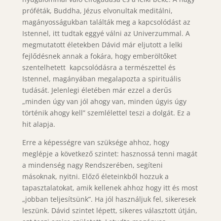
próféták, Buddha, Jézus elvonultak meditálni,
magányosságukban találták meg a kapcsolódást az
Istennel, itt tudtak eggyé válni az Univerzummal. A
megmutatott életekben Dávid már eljutott a lelki
fejlődésnek annak a fokára, hogy emberöltőket
szentelhetett kapcsolódásra a természettel és
Istennel, magányában megalapozta a spirituális
tudását. Jelenlegi életében már ezzel a derűs
„minden úgy van jól ahogy van, minden úgyis úgy
történik ahogy kell” szemlélettel teszi a dolgát. Ez a
hit alapja.
Erre a képességre van szüksége ahhoz, hogy
meglépje a következő szintet: hasznossá tenni magát
a mindenség nagy Rendszerében, segíteni
másoknak, nyitni. Előző életeinkből hozzuk a
tapasztalatokat, amik kellenek ahhoz hogy itt és most
„jobban teljesítsünk”. Ha jól használjuk fel, sikeresek
leszünk. Dávid szintet lépett, sikeres választott útján,