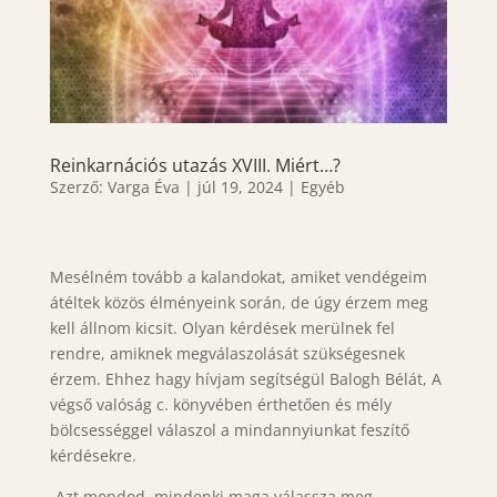
Reinkarnációs utazás XVIII. Miért…?
Szerző:
Varga Éva
|
júl 19, 2024
|
Egyéb
Mesélném tovább a kalandokat, amiket vendégeim
átéltek közös élményeink során, de úgy érzem meg
kell állnom kicsit. Olyan kérdések merülnek fel
rendre, amiknek megválaszolását szükségesnek
érzem. Ehhez hagy hívjam segítségül Balogh Bélát, A
végső valóság c. könyvében érthetően és mély
bölcsességgel válaszol a mindannyiunkat feszítő
kérdésekre.
-Azt mondod, mindenki maga válassza meg