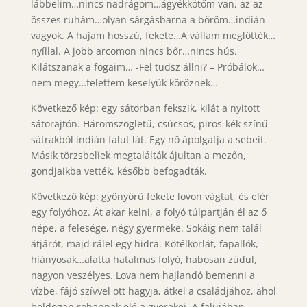
lábbelim…nincs nadrágom…ágyékkötőm van, az az
összes ruhám…olyan sárgásbarna a bőröm…indián
vagyok. A hajam hosszú, fekete…A vállam meglőtték…
nyíllal. A jobb arcomon nincs bőr…nincs hús.
Kilátszanak a fogaim… -Fel tudsz állni? – Próbálok…
nem megy…felettem keselyűk köröznek…
Következő kép: egy sátorban fekszik, kilát a nyitott
sátorajtón. Háromszögletű, csúcsos, piros-kék színű
sátrakból indián falut lát. Egy nő ápolgatja a sebeit.
Másik törzsbeliek megtalálták ájultan a mezőn,
gondjaikba vették, később befogadták.
Következő kép: gyönyörű fekete lovon vágtat, és elér
egy folyóhoz. Át akar kelni, a folyó túlpartján él az ő
népe, a felesége, négy gyermeke. Sokáig nem talál
átjárót, majd rálel egy hidra. Kötélkorlát, fapallók,
hiányosak…alatta hatalmas folyó, habosan zúdul,
nagyon veszélyes. Lova nem hajlandó bemenni a
vízbe, fájó szívvel ott hagyja, átkel a családjához, ahol
boldogan rohannak elé a gyerekei. A falujában