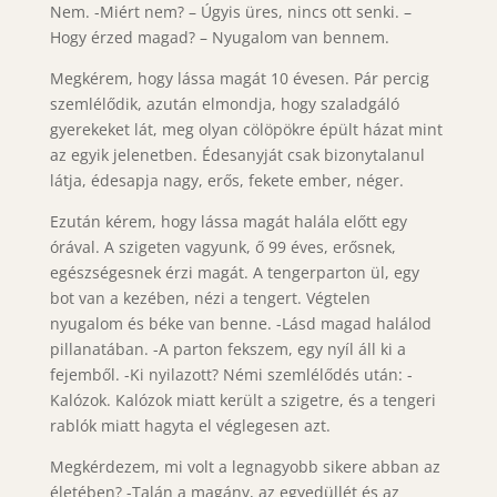
Nem. -Miért nem? – Úgyis üres, nincs ott senki. –
Hogy érzed magad? – Nyugalom van bennem.
Megkérem, hogy lássa magát 10 évesen. Pár percig
szemlélődik, azután elmondja, hogy szaladgáló
gyerekeket lát, meg olyan cölöpökre épült házat mint
az egyik jelenetben. Édesanyját csak bizonytalanul
látja, édesapja nagy, erős, fekete ember, néger.
Ezután kérem, hogy lássa magát halála előtt egy
órával. A szigeten vagyunk, ő 99 éves, erősnek,
egészségesnek érzi magát. A tengerparton ül, egy
bot van a kezében, nézi a tengert. Végtelen
nyugalom és béke van benne. -Lásd magad halálod
pillanatában. -A parton fekszem, egy nyíl áll ki a
fejemből. -Ki nyilazott? Némi szemlélődés után: -
Kalózok. Kalózok miatt került a szigetre, és a tengeri
rablók miatt hagyta el véglegesen azt.
Megkérdezem, mi volt a legnagyobb sikere abban az
életében? -Talán a magány, az egyedüllét és az