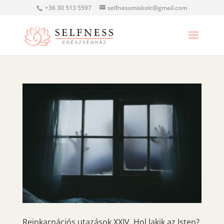
+36 30 513 5597
selfnessmiskolc@gmail.com
Reinkarnációs utazások XXIV. Hol lakik az Isten?