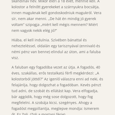
skandináv név. Mikor eléri a 18 évet, mennie kell. A
kolostor a felnőtt gyerekeket a szárnyukra bocsátja,
innen maguknak kell gondoskodniuk magukról. Vera
sír, nem akar menni. „De hát én mindig jó gyerek
voltam” szipogja „miért kell mégis mennem? Miért
nem vagyok nekik elég jó?”
Hiába, el kell indulnia. Szívében bánattal és
nehezteléssel, oldalán egy tarisznyával (ennivaló és
némi pénz van benne) elindul az úton, ami a faluba
visz.
A faluban egy fogadóba vezet az útja. A fogadós, 40
éves, szakállas, erős testalkatú férfi megkérdezi: „A
kolostorból jöttél?” Az igenlő válaszra enni ad neki, és
felajánlja, hogy dolgozhat a fogadóban. Kevés pénzt
tud adni, de szobát és ellátást kap. Vera elfogadja,
bár aggódik, hogy még sose dolgozott, hogy fog
megfelelni. A szobája kicsi, szegényes. Ahogy a
fogadóst megpillantja, meglepve mondja: Ismerem
őt. Ez Zoli. (Zoli a mostani férje).