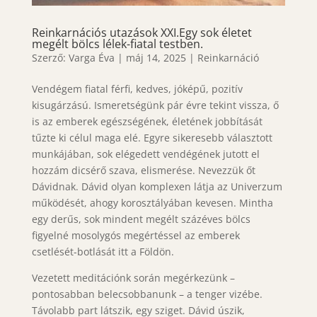
Reinkarnációs utazások XXI.Egy sok életet
megélt bölcs lélek-fiatal testben.
Szerző:
Varga Éva
|
máj 14, 2025
|
Reinkarnáció
Vendégem fiatal férfi, kedves, jóképű, pozitív
kisugárzású. Ismeretségünk pár évre tekint vissza, ő
is az emberek egészségének, életének jobbítását
tűzte ki célul maga elé. Egyre sikeresebb választott
munkájában, sok elégedett vendégének jutott el
hozzám dicsérő szava, elismerése. Nevezzük őt
Dávidnak. Dávid olyan komplexen látja az Univerzum
működését, ahogy korosztályában kevesen. Mintha
egy derűs, sok mindent megélt százéves bölcs
figyelné mosolygós megértéssel az emberek
csetlését-botlását itt a Földön.
Vezetett meditációnk során megérkezünk –
pontosabban belecsobbanunk – a tenger vizébe.
Távolabb part látszik, egy sziget. Dávid úszik,