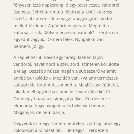
fényesen izzó napkorong, ő egy tevét vezet. Vándorol.
Szomjas. Sehol teremtett lélek rajta kívül. -Keress
vizet! – biztatom. Látja magát ahogy egy kis gödör
mellett térdepel. A gödörben víz van. Megtölti a
kulacsát, iszik. -Milyen érzéseid vannak? – kérdezem.
Egyedül vagyok. De nem félek. Nyugalom van
bennem. Jó így.
A kép elmerül, Dávid egy hideg, kietlen tájon
vándorol, havat hord a szél, zord, színtelen körülötte
a világ. Összébb húzza magán a subaszerű valamit,
amibe burkolódzik. Mezítláb van. -Valami természeti
katasztrófa történt itt…-mondja. Meglát egy épületet,
lakatlan elhagyott ház, amellé ki van kötve két ló.
Odamegy hozzájuk, simogatja őket. Kérdésemre
elmondja, hogy nyugalom és béke van benne.
Magányos, de nem bánja.
Negyedik szín egy szintén néptelen, zöld táj, ahol egy
cölöpökön álló házat lát. – Bemégy? – kérdezem. -