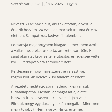
Szerző:
Varga Éva
|
jún 6, 2025
|
Egyéb
Nevezzük Lacinak a fiút, aki zaklatottan, elveszve
érkezik hozzám. 24 éves, de már sok trauma érte az
életben. Szimpatikus, kedves fiatalember.
Édesanyja majdhogynem kitagadta, mert nem azokat
a vallási nézeteket osztotta, amiket elvárt tőle. Ha
saját akaratát képviselte, elutasítás és ridegség vette
körül. Párkapcsolata zátonyra futott.
Kérdésemre, hogy mire szeretne választ kapni,
rögtön kibukik belőle: -Hol találom az Istent?
A vezetett meditáció során átlépünk egy másik
tudatállapotba. Mostani önmagát látja, előtte
hosszan futó, kövezett utca. Nem látja a végét.
Elindul, megy egy darabig, aztán megáll. – Miért nem
mégy tovább? -Nem akarok. Nincs értelme.