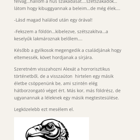
felvág…hallom a hús szakadását….szétszakadok…
látom hogy kibuggyannak a beleim…de még élek….
-Lásd magad halálod után egy órával!
-Fekszem a földön…kibelezve, szétszakítva…a
keselyűk lakmároznak belőlem….
Később a gyilkosok megengedik a családjának hogy
eltemessék, követ hordjanak a sírjára.
Szeretném visszahozni Alexát a horrorisztikus
történetből, de a visszaúton hirtelen egy másik
életbe csöppenünk be, ami szintén elég
hátborzongató véget ért. Más kor, más földrész, de
ugyanannak a léleknek egy másik megtestesülése.
Legközelebb ezt mesélem el.