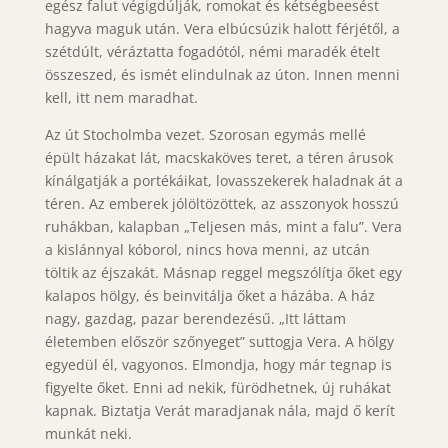
egész falut végigdúlják, romokat és kétségbeesést
hagyva maguk után. Vera elbúcsúzik halott férjétől, a
szétdúlt, véráztatta fogadótól, némi maradék ételt
összeszed, és ismét elindulnak az úton. Innen menni
kell, itt nem maradhat.
Az út Stocholmba vezet. Szorosan egymás mellé
épült házakat lát, macskaköves teret, a téren árusok
kínálgatják a portékáikat, lovasszekerek haladnak át a
téren. Az emberek jólöltözöttek, az asszonyok hosszú
ruhákban, kalapban „Teljesen más, mint a falu”. Vera
a kislánnyal kóborol, nincs hova menni, az utcán
töltik az éjszakát. Másnap reggel megszólítja őket egy
kalapos hölgy, és beinvitálja őket a házába. A ház
nagy, gazdag, pazar berendezésű. „Itt láttam
életemben először szőnyeget” suttogja Vera. A hölgy
egyedül él, vagyonos. Elmondja, hogy már tegnap is
figyelte őket. Enni ad nekik, fürödhetnek, új ruhákat
kapnak. Biztatja Verát maradjanak nála, majd ő kerít
munkát neki.