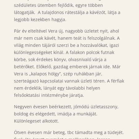
szédületes ütemben fejlődik, egyre többen
látogatják. A tulajdonos rátestálja a kávézót, látja a
legjobb kezekben hagyja.
Pár év elteltével Vera új, nagyobb üzletet nyit, ahol
már nem csak kávét, hanem teát is felszolgálnak. A
világ minden tájáról szerzi be a hozzávalókat, igazi
különlegességeket kínál. A falakon polcok futnak
körbe, sok érdekes könyv, olvasnivaló várja a
betérőket. Előkelő, gazdag emberek járnak ide. Már
Vera is „kalapos hölgy”, szép ruhákban jár,
szerteágazó kapcsolatai vannak üzleti téren. A férfiak
nem érdeklik, lányát egy távolabbi helyen
felsőoktatási intézménybe járatja.
Negyven évesen beérkezett, jómódú üzletasszony,
boldog és elégedett, imádja a munkáját.
Különlegeset alkotott.
Ötven évesen már beteg, tbc támadta meg a tüdejét.