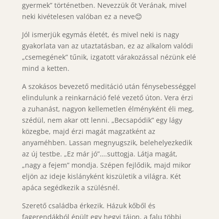
gyermek” történetben. Nevezzük őt Verának, mivel
neki kivételesen valóban ez a neve😊
Jól ismerjük egymás életét, és mivel neki is nagy
gyakorlata van az utaztatásban, ez az alkalom valódi
„csemegének” tűnik, izgatott várakozással nézünk elé
mind a ketten.
A szokásos bevezető meditáció után fénysebességgel
elindulunk a reinkarnáció felé vezető úton. Vera érzi
a zuhanást, nagyon kellemetlen élményként éli meg,
szédül, nem akar ott lenni. „Becsapódik” egy lágy
közegbe, majd érzi magát magzatként az
anyaméhben. Lassan megnyugszik, belehelyezkedik
az új testbe. „Ez már jó”….suttogja. Látja magát,
„nagy a fejem” mondja. Szépen fejlődik, majd mikor
eljön az ideje kislányként kiszületik a világra. Két
apáca segédkezik a szülésnél.
Szerető családba érkezik. Házuk kőből és
fagerendákból épült egy hegyi tájon, a falu többi