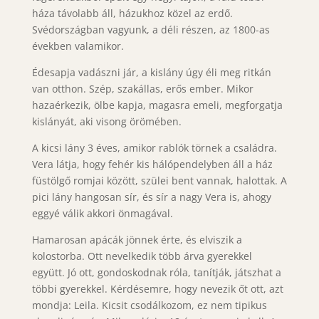
háza távolabb áll, házukhoz közel az erdő.
Svédországban vagyunk, a déli részen, az 1800-as
években valamikor.
Édesapja vadászni jár, a kislány úgy éli meg ritkán
van otthon. Szép, szakállas, erős ember. Mikor
hazaérkezik, ölbe kapja, magasra emeli, megforgatja
kislányát, aki visong örömében.
A kicsi lány 3 éves, amikor rablók törnek a családra.
Vera látja, hogy fehér kis hálópendelyben áll a ház
füstölgő romjai között, szülei bent vannak, halottak. A
pici lány hangosan sír, és sír a nagy Vera is, ahogy
eggyé válik akkori önmagával.
Hamarosan apácák jönnek érte, és elviszik a
kolostorba. Ott nevelkedik több árva gyerekkel
együtt. Jó ott, gondoskodnak róla, tanítják, játszhat a
többi gyerekkel. Kérdésemre, hogy nevezik őt ott, azt
mondja: Leila. Kicsit csodálkozom, ez nem tipikus