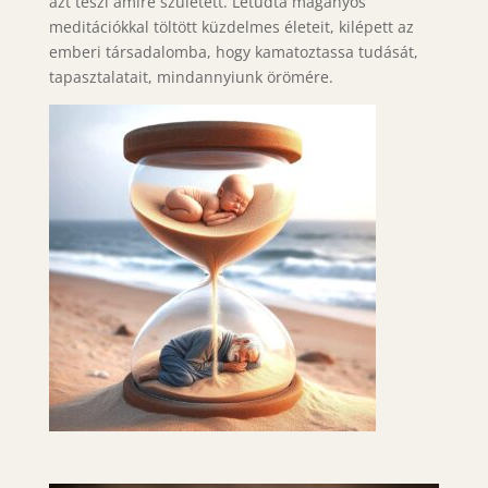
azt teszi amire született. Letudta magányos
meditációkkal töltött küzdelmes életeit, kilépett az
emberi társadalomba, hogy kamatoztassa tudását,
tapasztalatait, mindannyiunk örömére.